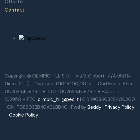
Offerte
Contatti
Copyright © OLIMPIC HILL S.r.l. – Via V. Gioberti, 4/A 95014
Giarre (CT) – Cap. soc. €100.000,00 i.v. – Cod.Fisc. e P.Iva:
00252940879 – R. I. CT-00252940879 – R.E.A. CT-
102950 – PEC:
olimpic_hill@pec.it
| CIR 19083032B400200
| CIN IT083032B4GACLBB4G | Pwd by
Beddy
|
Privacy Policy
–
Cookie Policy