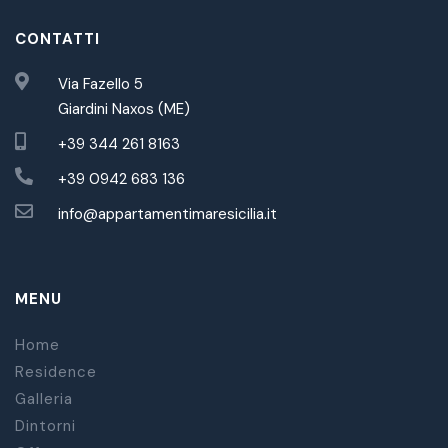
CONTATTI
Via Fazello 5
Giardini Naxos (ME)
+39 344 261 8163
+39 0942 683 136
info@appartamentimaresicilia.it
MENU
Home
Residence
Galleria
Dintorni